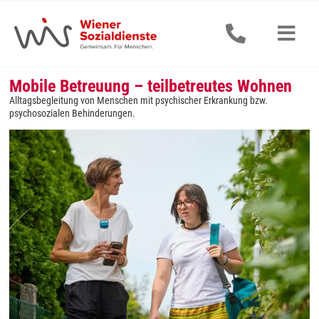
Zum
Inhalt
springen
Togg
Navig
Mobile Betreuung – teilbetreutes Wohnen
Senior:innen
Alltagsbegleitung von Menschen mit psychischer Erkrankung bzw.
psychosozialen Behinderungen.
Erwachsene
Kinder & Jugendliche
Alle Dienstleistungen
Jobs & Ausbildung
Aktuelles