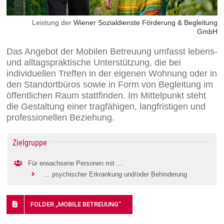
Über uns
Leistung der
Wiener Sozialdienste Förderung & Begleitung
GmbH
Kontakt
Das Angebot der Mobilen Betreuung umfasst lebens-
Information in English
und alltagspraktische Unterstützung, die bei
individuellen Treffen in der eigenen Wohnung oder in
den Standortbüros sowie in Form von Begleitung im
Leichter Lesen
öffentlichen Raum stattfinden. Im Mittelpunkt steht
die Gestaltung einer tragfähigen, langfristigen und
professionellen Beziehung.
Zielgruppe
Für erwachsene Personen mit …
… psychischer Erkrankung und/oder Behinderung
FOLDER „MOBILE BETREUUNG“