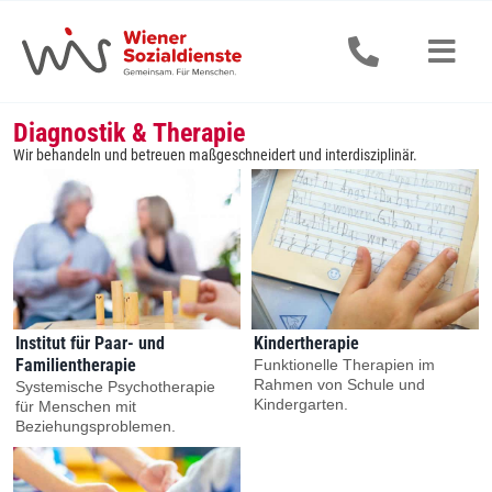
Zum
Inhalt
springen
Togg
Navig
Diagnostik & Therapie
Senior:innen
Wir behandeln und betreuen maßgeschneidert und interdisziplinär.
Erwachsene
Kinder & Jugendliche
Alle Dienstleistungen
Institut für Paar- und
Kindertherapie
Familientherapie
Funktionelle Therapien im
Jobs & Ausbildung
Rahmen von Schule und
Systemische Psychotherapie
Kindergarten.
für Menschen mit
Beziehungsproblemen.
Aktuelles