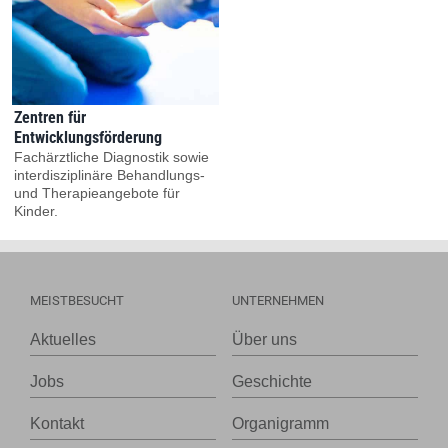
Über uns
Kontakt
Zentren für
Information in English
Entwicklungsförderung
Fachärztliche Diagnostik sowie
interdisziplinäre Behandlungs-
Leichter Lesen
und Therapieangebote für
Kinder.
MEISTBESUCHT
UNTERNEHMEN
Aktuelles
Über uns
Jobs
Geschichte
Kontakt
Organigramm