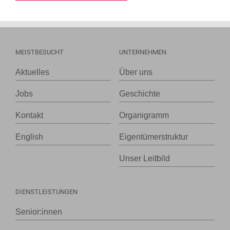
MEISTBESUCHT
UNTERNEHMEN
Aktuelles
Über uns
Jobs
Geschichte
Kontakt
Organigramm
English
Eigentümerstruktur
Unser Leitbild
DIENSTLEISTUNGEN
Senior:innen