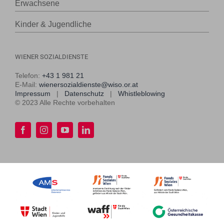
Erwachsene
Kinder & Jugendliche
WIENER SOZIALDIENSTE
Telefon:
+43 1 981 21
E-Mail:
wienersozialdienste@wiso.or.at
Impressum
|
Datenschutz
|
Whistleblowing
© 2023 Alle Rechte vorbehalten