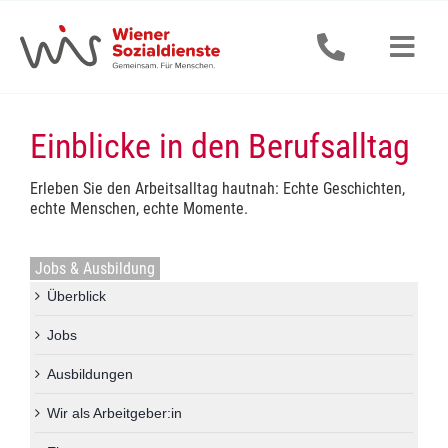
Zum
Inhalt
springen
Togg
Navig
Senior:innen
Einblicke in den Berufsalltag
Erwachsene
Erleben Sie den Arbeitsalltag hautnah: Echte Geschichten,
echte Menschen, echte Momente.
Kinder & Jugendliche
Jobs & Ausbildung
Alle Dienstleistungen
Überblick
Jobs
Jobs & Ausbildung
Ausbildungen
Aktuelles
Wir als Arbeitgeber:in