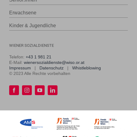
Erwachsene
Kinder & Jugendliche
WIENER SOZIALDIENSTE
Telefon:
+43 1 981 21
E-Mail:
wienersozialdienste@wiso.or.at
Impressum
|
Datenschutz
|
Whistleblowing
© 2023 Alle Rechte vorbehalten