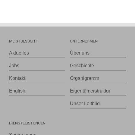
MEISTBESUCHT
UNTERNEHMEN
Aktuelles
Über uns
Jobs
Geschichte
Kontakt
Organigramm
English
Eigentümerstruktur
Unser Leitbild
DIENSTLEISTUNGEN
Senior:innen