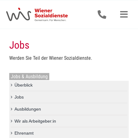
Zum
Inhalt
springen
Togg
Navig
Senior:innen
Jobs
Erwachsene
Werden Sie Teil der Wiener Sozialdienste.
Kinder & Jugendliche
Jobs & Ausbildung
Überblick
Alle Dienstleistungen
Jobs
Jobs & Ausbildung
Ausbildungen
Wir als Arbeitgeber:in
Aktuelles
Ehrenamt