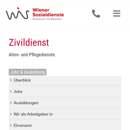
Zum
Inhalt
springen
Togg
Navig
Senior:innen
Zivildienst
Erwachsene
Alten- und Pflegedienste.
Kinder & Jugendliche
Jobs & Ausbildung
Überblick
Alle Dienstleistungen
Jobs
Jobs & Ausbildung
Ausbildungen
Wir als Arbeitgeber:in
Aktuelles
Ehrenamt