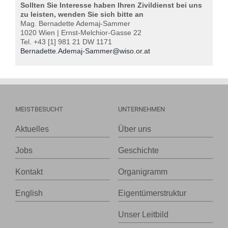
Sollten Sie Interesse haben Ihren Zivildienst bei uns
zu leisten, wenden Sie sich bitte an
Mag. Bernadette Ademaj-Sammer
1020 Wien | Ernst-Melchior-Gasse 22
Tel. +43 [1] 981 21 DW 1171
Bernadette.Ademaj-Sammer@wiso.or.at
MEISTBESUCHT
UNTERNEHMEN
Aktuelles
Über uns
Jobs
Geschichte
Kontakt
Organigramm
English
Eigentümerstruktur
Unser Leitbild