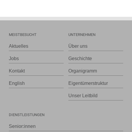
MEISTBESUCHT
UNTERNEHMEN
Aktuelles
Über uns
Jobs
Geschichte
Kontakt
Organigramm
English
Eigentümerstruktur
Unser Leitbild
DIENSTLEISTUNGEN
Senior:innen