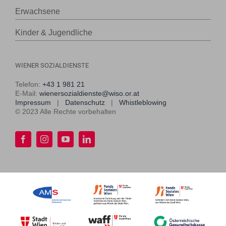
Erwachsene
Kinder & Jugendliche
WIENER SOZIALDIENSTE
Telefon:
+43 1 981 21
E-Mail:
wienersozialdienste@wiso.or.at
Impressum
|
Datenschutz
|
Whistleblowing
© 2023 Alle Rechte vorbehalten