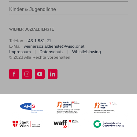
Kinder & Jugendliche
WIENER SOZIALDIENSTE
Telefon:
+43 1 981 21
E-Mail:
wienersozialdienste@wiso.or.at
Impressum
|
Datenschutz
|
Whistleblowing
© 2023 Alle Rechte vorbehalten