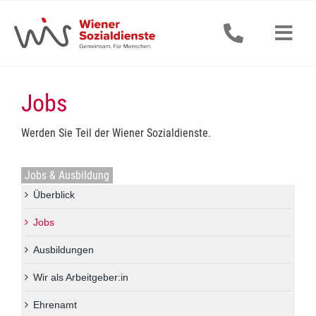
Zum
Inhalt
springen
Togg
Navig
Senior:innen
Jobs
Erwachsene
Werden Sie Teil der Wiener Sozialdienste.
Kinder & Jugendliche
Jobs & Ausbildung
Überblick
Alle Dienstleistungen
Jobs
Jobs & Ausbildung
Ausbildungen
Wir als Arbeitgeber:in
Aktuelles
Ehrenamt