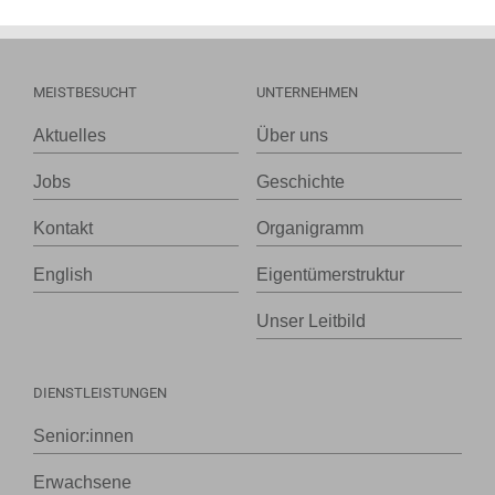
MEISTBESUCHT
UNTERNEHMEN
Aktuelles
Über uns
Jobs
Geschichte
Kontakt
Organigramm
English
Eigentümerstruktur
Unser Leitbild
DIENSTLEISTUNGEN
Senior:innen
Erwachsene